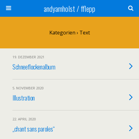
andyamholst / fflepp
Kategorien ›
Text
19. DEZEMBER 2021
Schneeflockenalbum
5. NOVEMBER 2020
Illustration
22. APRIL 2020
„chant sans paroles“