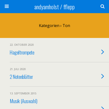
andyamholst / fflepp
Kategorien ›
Ton
22. OKTOBER 2020
Hageltrompete
21. JULI 2020
2 Notenblätter
13. SEPTEMBER 2015
Musik (Auswahl)