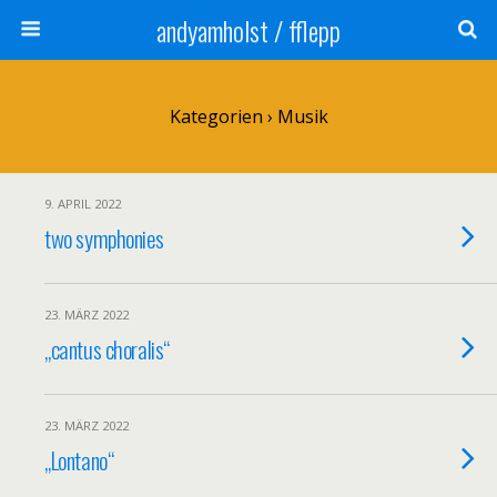
andyamholst / fflepp
Kategorien ›
Musik
9. APRIL 2022
two symphonies
23. MÄRZ 2022
„cantus choralis“
23. MÄRZ 2022
„Lontano“