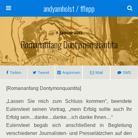
andyamholst / fflepp
9. Januar 2015
Romananfang Dontymonquantita
Teilen
Tweet
Anpinnen
Mail
SMS
[Romananfang Dontymonquantita]
„Lassen Sie mich zum Schluss kommen“, beendete
Eulenvleet seinen Vortrag, „mein Erfolg sollte auch Ihr
Erfolg sein…danke…danke…ich danke Ihnen…“
Eulenvleet begab sich anschließend in Begleitung
verschiedener Journalisten- und Presselätzchen auf den