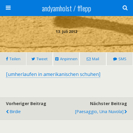
andyamholst / fflepp
13. Juli 2012
Teilen
Tweet
Anpinnen
Mail
SMS
[umherlaufen in amerikanischen schuhen]
Vorheriger Beitrag
Nächster Beitrag
Birdie
[Paesaggio, Una Nuvola]