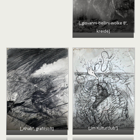
[„giovanni-bellini-wolke 8“,
kreide]
[„im Kulturclub“]
[„Ahab“, grafitstift]