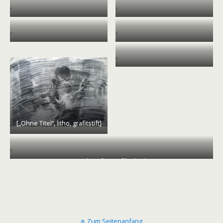
[„eilender strauch“, grafitstift]
[„Dementi“, litho, grafitstift]
[„crossroad“, filzstift]
[„giovanni-bellini-wolke 8“,
kreide]
[„der Stuhl des Arztes beim
toten Minister“, graphitstift]
[„Ohne Titel“, litho, grafitstift]
[„Nude in front of bathtub“]
Zum Seitenanfang