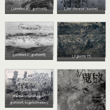
[„untitled (S.)“, grafitstift]
[„der chinese“, tusche]
[„untitled 2“, grafitstift]
[„il giorno 1“]
[„Ohne Titel
/Pentakontahenagon“,
grafitstift, kugelschreiber]