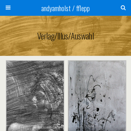
andyamholst / fflepp
Verlag/illus/auswahl